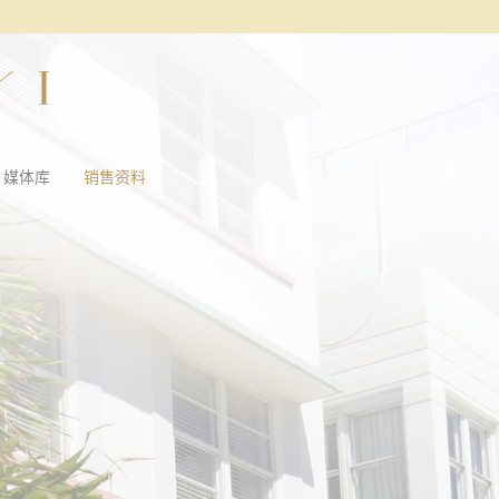
媒体库
销售资料