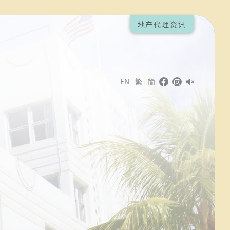
地产代理资讯
EN
繁
簡