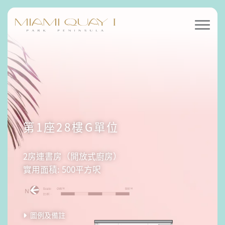
第1座28樓G單位
2房連書房（開放式廚房）
實用面積: 500平方呎
圖例及備註