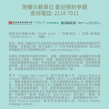
現樓示範單位 歡迎預約參觀
查詢電話: 2118 7011
發展項目期數名稱：MIAMI QUAY（「發展項目」）的第1期稱為
「MIAMI QUAY I」（「期數」）。
區域：啟德 | 期數所位於的街道名稱及由差餉物業估價署署長編配的門
牌號數：承豐道23號 | 賣方為施行《一手住宅物業銷售條例》第2部而
就期數指定的互聯網網站網址：www.miamiquay1.hk |
本廣告/宣傳資料內載列的相片、圖像、繪圖或素描顯示純屬畫家對有關
發展項目之想像。有關相片、圖像、繪圖或素描並非按照比例繪畫及/或
可能經過電腦修飾處理。準買家如欲了解發展項目的詳情，請參閱售樓
說明書。賣方亦建議準買家到有關發展地盤作實地考察，以對該發展地
盤、其周邊地區環境及附近的公共設施有較佳了解。
賣方：Voyage Mile Limited | 賣方的控權公司：Galaxy Blossom
Limited | 期數的認可人士：陳韻明 | 認可人士以其專業身分擔任經營
人、董事或僱員的商號或法團：巴馬丹拿建築師有限公司 | 期數的承建
商：中國海外房屋工程有限公司 | 就期數中的住宅物業的出售而代表擁
有人行事的律師事務所：貝克‧麥堅時律師事務所、姚黎李律師行 | 已
為期數的建造提供貸款或已承諾為該項建造提供融資的認可機構的名
稱：中國銀行（香港）有限公司、BNP Paribas、渣打銀行（香港）有
限公司 | 已為期數的建造提供貸款的任何其他人：聯泰國際有限公司、
NART Finance Limited、新世界金融有限公司、Perfect Horizon
Holdings Limited |